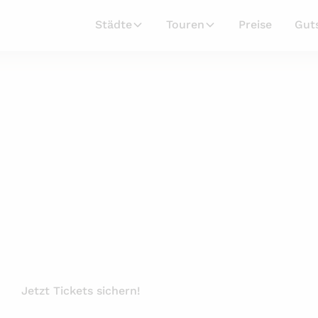
Städte
Touren
Preise
Gut
Besichtigung
Rathaus-Führun
g durch das historische Rathaus und seine Räumli
Jetzt Tickets sichern!
Private Tour anfragen