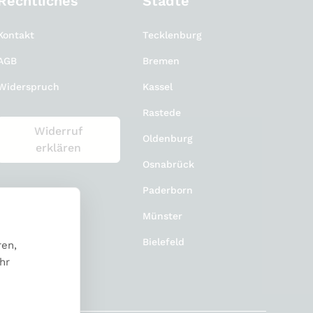
Rechtliches
Städte
Kontakt
Tecklenburg
AGB
Bremen
Widerspruch
Kassel
Rastede
Widerruf
Oldenburg
erklären
Osnabrück
Paderborn
Münster
Bielefeld
ren,
hr