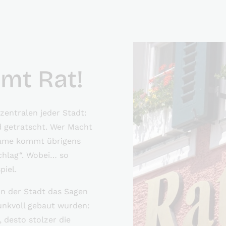
mt Rat!
zentralen jeder Stadt:
nd getratscht. Wer Macht
 Name kommt übrigens
chlag“. Wobei… so
piel.
in der Stadt das Sagen
runkvoll gebaut wurden:
 desto stolzer die