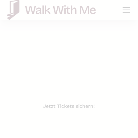
Themenführung
Der Schwarze Tod
Historische Gruselführung über die Arbeit des
Pestarztes
Jetzt Tickets sichern!
Private Tour anfragen