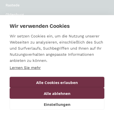
Rastede
Oldenburg
Osnabrück
Wir verwenden Cookies
Paderborn
Wir setzen Cookies ein, um die Nutzung unserer
Webseiten zu analysieren, einschließlich des Such
Münster
und Surfverlaufs, Suchbegriffen und Ihnen auf Ihr
Bielefeld
Nutzungsverhalten angepasste Informationen
anbieten zu können.
Lernen Sie mehr
Impressum
Alle Cookies erlauben
Datenschutz
Alle ablehnen
© 2026 Walk With Me. Alle Rechte vorbehalten.
Einstellungen