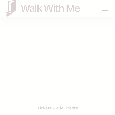
Städte
Hier beginnt Dein
Abenteuer!
Entdecke malerische Innenstädte, aufregende
Szeneviertel, einzigartige Sehenswürdigkeiten und
die besten Geheimtipps vor Ort!
Tickets - alle Städte