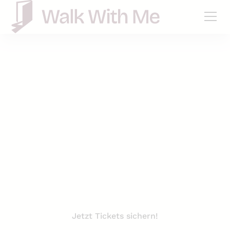
Bremen
Nachtwächter-Tour
durch Bremen
Historische Themenführung bei Kerzenschein über
das Leben und den Beruf des Kasseler
Nachtwächters
Jetzt Tickets sichern!